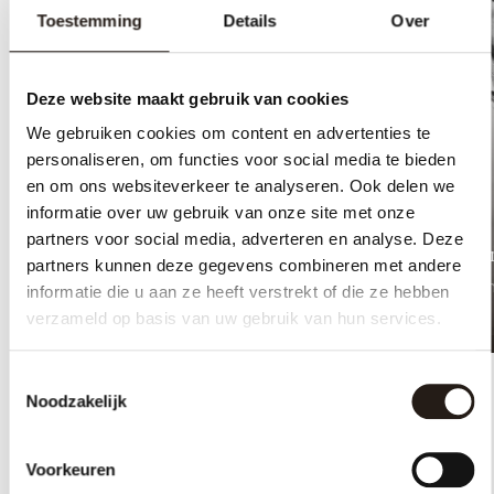
Toestemming
Details
Over
Deze website maakt gebruik van cookies
We gebruiken cookies om content en advertenties te
personaliseren, om functies voor social media te bieden
en om ons websiteverkeer te analyseren. Ook delen we
informatie over uw gebruik van onze site met onze
partners voor social media, adverteren en analyse. Deze
Tom Brouwer
Bastian Hon
partners kunnen deze gegevens combineren met andere
Advocaat, curator en M-
Advocaat, Rec
informatie die u aan ze heeft verstrekt of die ze hebben
Partner
en M-Partner
verzameld op basis van uw gebruik van hun services.
Toestemmingsselectie
Noodzakelijk
Voorkeuren